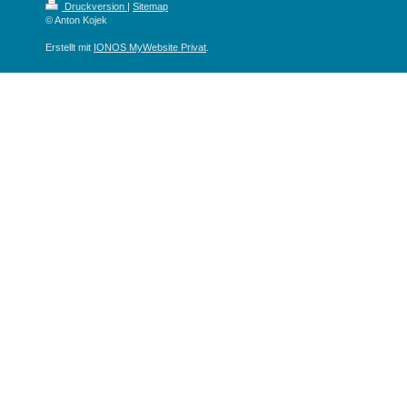
Druckversion
|
Sitemap
© Anton Kojek
Erstellt mit
IONOS MyWebsite Privat
.